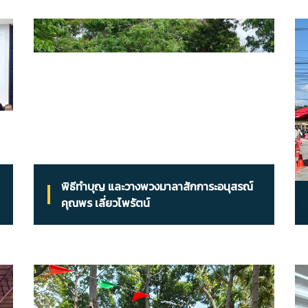
พิธีทำบุญ และวางพวงมาลาสักการะอนุสรณ์
คุณพร เลี่ยวไพรัตน์