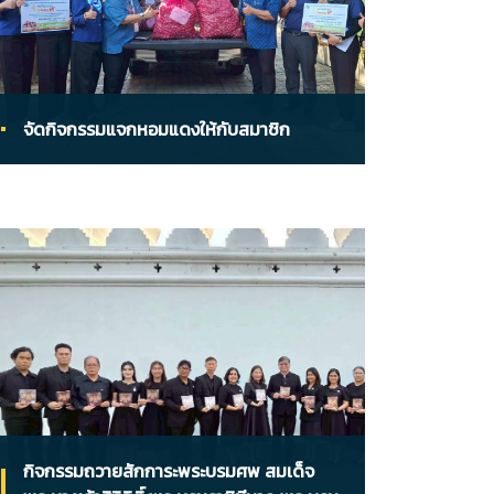
จัดกิจกรรมแจกหอมแดงให้กับสมาชิก
กิจกรรมถวายสักการะพระบรมศพ สมเด็จ