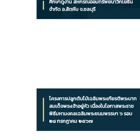
ศึกษาดูงาน สหกรณ์ออมทรัพย์นาวิกโยธิน
จำกัด อ.สัตหีบ จ.ชลบุรี
โครงการปลูกต้นไม้เฉลิมพระเกียรติพระบาท
สมเด็จพระเจ้าอยู่หัว เนื่องในโอกาสพระราช
พิธีมหามงคลเฉลิมพระชนมพรรษา ๖ รอบ
๒๘ กรกฎาคม ๒๕๖๗